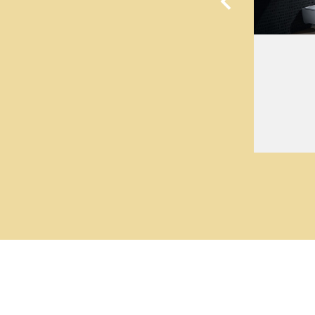
GEBERIT XENO²
עיצוב ניגודי, חיבורים הרמוניים
Geberit Xeno²