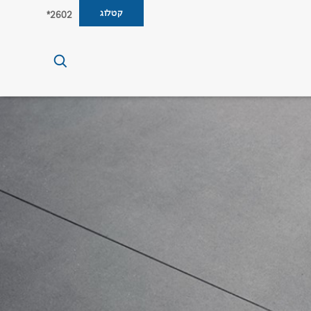
קטלוג
2602*