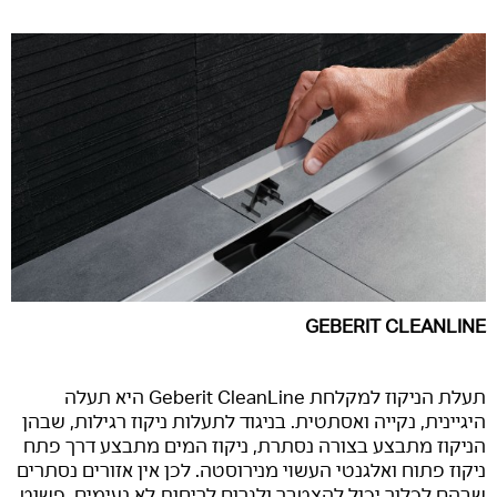
GEBERIT CLEANLINE
תעלת הניקוז למקלחת Geberit CleanLine היא תעלה
היגיינית, נקייה ואסתטית. בניגוד לתעלות ניקוז רגילות, שבהן
הניקוז מתבצע בצורה נסתרת, ניקוז המים מתבצע דרך פתח
ניקוז פתוח ואלגנטי העשוי מנירוסטה. לכן אין אזורים נסתרים
שבהם לכלוך יכול להצטבר ולגרום לריחות לא נעימים. פשוט