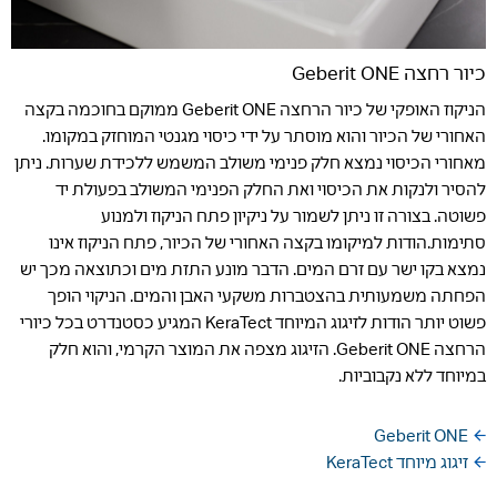
כיור רחצה Geberit ONE
הניקוז האופקי של כיור הרחצה Geberit ONE ממוקם בחוכמה בקצה
האחורי של הכיור והוא מוסתר על ידי כיסוי מגנטי המוחזק במקומו.
מאחורי הכיסוי נמצא חלק פנימי משולב המשמש ללכידת שערות. ניתן
להסיר ולנקות את הכיסוי ואת החלק הפנימי המשולב בפעולת יד
פשוטה. בצורה זו ניתן לשמור על ניקיון פתח הניקוז ולמנוע
סתימות.הודות למיקומו בקצה האחורי של הכיור, פתח הניקוז אינו
נמצא בקו ישר עם זרם המים. הדבר מונע התזת מים וכתוצאה מכך יש
הפחתה משמעותית בהצטברות משקעי האבן והמים. הניקוי הופך
פשוט יותר הודות לזיגוג המיוחד KeraTect המגיע כסטנדרט בכל כיורי
הרחצה Geberit ONE. הזיגוג מצפה את המוצר הקרמי, והוא חלק
במיוחד ללא נקבוביות.
Geberit ONE
זיגוג מיוחד ‎KeraTect‎