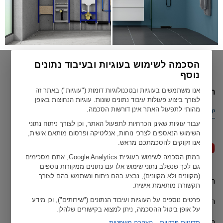
הסכמה לשימוש בעוגיות ובעיבוד נתונים
נוסף
הארץ הנוכחית שלך
אנו משתמשים בעוגיות ובטכנולוגיות דומות ("עוגיות") באתר זה
לצורך ביצוע פעולות עיבוד נתונים שונות. עוגיות הנחוצות באופן
מהותי לתפעול האתר אינן דורשות הסכמה.
ישראל
עבור עוגיות שאינן הכרחיות לתפעול האתר, וכן לצורך ניתוח נתוני
השימוש הנאספים לצרכי נוחות, אנליטיקה ופרסום מותאם אישית,
אנו זקוקים להסכמתכם מראש.
במתן הסכמה לשימוש בעוגיית Google Analytics, אתם מסכימים
גם לכך שנשלב נתוני שימוש אלו עם נתונים ממקורות נוספים
(מקוונים ולא מקוונים), נבצע בהם ניתוח ונשתמש בהם לצורך
תנאי שימוש
Geberit כל הזכויות שמורות ל ©
תקשורת מותאמת אישית.
הצהרות האיחוד האירופי
פרטים נוספים על העוגיות ועיבוד הנתונים ("שירותים"), וכן מידע
על אופן ביטול ההסכמה, ניתן למצוא בקישורים שלהלן.
מדיניות פרטיות
מדיניות פרטיות
הצהרה משפטית