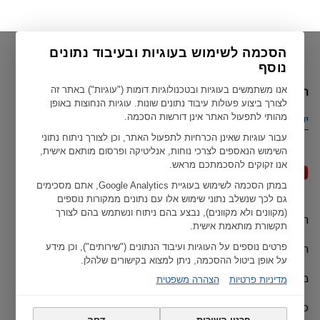
הסכמה לשימוש בעוגיות ובעיבוד נתונים
נוסף
הארץ הנוכחית שלך
אנו משתמשים בעוגיות ובטכנולוגיות דומות ("עוגיות") באתר זה
לצורך ביצוע פעולות עיבוד נתונים שונות. עוגיות הנחוצות באופן
מהותי לתפעול האתר אינן דורשות הסכמה.
ישראל
עבור עוגיות שאינן הכרחיות לתפעול האתר, וכן לצורך ניתוח נתוני
השימוש הנאספים לצרכי נוחות, אנליטיקה ופרסום מותאם אישית,
אנו זקוקים להסכמתכם מראש.
במתן הסכמה לשימוש בעוגיית Google Analytics, אתם מסכימים
גם לכך שנשלב נתוני שימוש אלו עם נתונים ממקורות נוספים
(מקוונים ולא מקוונים), נבצע בהם ניתוח ונשתמש בהם לצורך
תנאי שימוש
Geberit כל הזכויות שמורות ל ©
תקשורת מותאמת אישית.
הצהרות האיחוד האירופי
פרטים נוספים על העוגיות ועיבוד הנתונים ("שירותים"), וכן מידע
על אופן ביטול ההסכמה, ניתן למצוא בקישורים שלהלן.
מדיניות פרטיות
מדיניות פרטיות
הצהרה משפטית
כתב ויתור