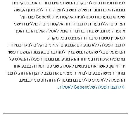
לפחות ופחות פופולרי בקרב המשתמשים בחדר האמבט, וקיימת
מגמה הולכת וגוברת של שימוש בלחצן הדחה ללא מגע העושה
שימוש במערכות טכנולוגיות אלקטרוניות. Geberit עונה על
הצרכים הללו בעזרת לחצני הדחה אלקטרוניים הכוללים חיישני
אינפרה-אדום. יש צורך בחיבור חשמל לאסלה אולם הדבר הופך
למאפיין סטנדרטי בחדר האמבט בכל מקרה.
לחצני הפעלה ללא מגע הם אמצעים היגייניים וקלים לניקוי במיוחד.
הם פועלים בלי שהמשתמש צריך לגעת בהם בעצמו. המשטח עשוי
מזכוכית איכותית במיוחד והוא מגיע עם מנגנון הפעלה הנשלט על
ידי חיישן. כאשר אתם ניגשים לאסלה, שני פסי תאורה בצבע אחד
מתוך חמישה צבעים לבחירה מציגים את מצב לחצן ההדחה. לחצני
ההפעלה ללא מגע כוללים גם מנגנון להדחה חסכונית במים.
לחצני הפעלה של Geberit לאסלות