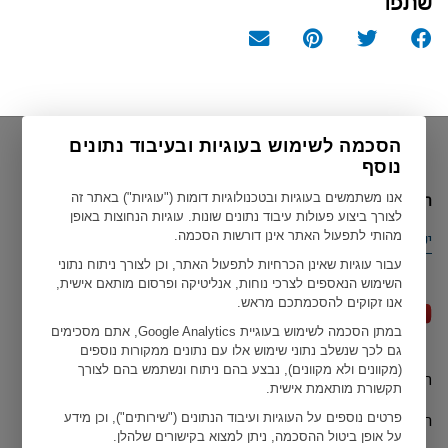
שתפו
הסכמה לשימוש בעוגיות ובעיבוד נתונים
נוסף
הארץ הנוכחית שלך
אנו משתמשים בעוגיות ובטכנולוגיות דומות ("עוגיות") באתר זה
לצורך ביצוע פעולות עיבוד נתונים שונות. עוגיות הנחוצות באופן
מהותי לתפעול האתר אינן דורשות הסכמה.
ישראל
עבור עוגיות שאינן הכרחיות לתפעול האתר, וכן לצורך ניתוח נתוני
השימוש הנאספים לצרכי נוחות, אנליטיקה ופרסום מותאם אישית,
אנו זקוקים להסכמתכם מראש.
במתן הסכמה לשימוש בעוגיית Google Analytics, אתם מסכימים
גם לכך שנשלב נתוני שימוש אלו עם נתונים ממקורות נוספים
(מקוונים ולא מקוונים), נבצע בהם ניתוח ונשתמש בהם לצורך
תנאי שימוש
Geberit כל הזכויות שמורות ל ©
תקשורת מותאמת אישית.
הצהרות האיחוד האירופי
פרטים נוספים על העוגיות ועיבוד הנתונים ("שירותים"), וכן מידע
על אופן ביטול ההסכמה, ניתן למצוא בקישורים שלהלן.