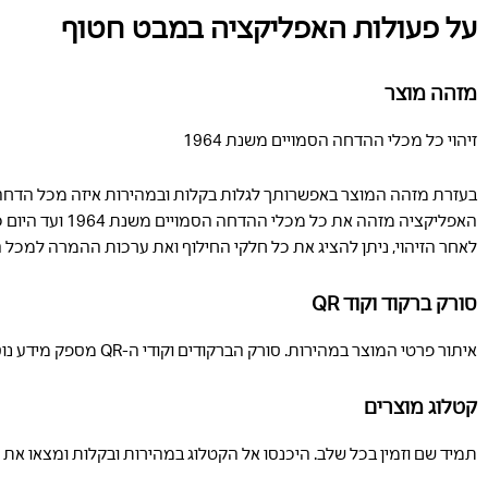
על פעולות האפליקציה במבט חטוף
מזהה מוצר
זיהוי כל מכלי ההדחה הסמויים משנת 1964
בעזרת מזהה המוצר באפשרותך לגלות בקלות ובמהירות איזה מכל הדחה 
האפליקציה מזהה את כל מכלי ההדחה הסמויים משנת 1964 ועד היום כמו גם את כל מערכות המשתנה של Geberit משנת 1983.
לאחר הזיהוי, ניתן להציג את כל חלקי החילוף ואת ערכות ההמרה למכל ההדחה הס
סורק ברקוד וקוד QR
איתור פרטי המוצר במהירות. סורק הברקודים וקודי ה-QR מספק מידע נוסף על המוצר באופן ישיר, לדוגמה הוראות התקנה, סקירת חלקי החילוף ותיאורי מוצרים נוספים.
קטלוג מוצרים
תמיד שם וזמין בכל שלב. היכנסו אל הקטלוג במהירות ובקלות ומצאו את 