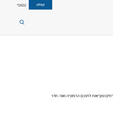
קטלוג
2602*
רי הרחצה של המשפחה ושל האורחים ומביאות לתוכם הרמוניה ואור. חדר