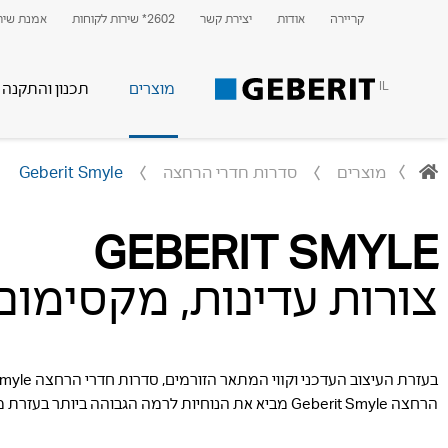
קריירה
אודות
יצירת קשר
2602* שירות לקוחות
אמנת שירו
IL
מוצרים
תכנון והתקנה
מוצרים
סדרות חדרי הרחצה
Geberit Smyle
GEBERIT SMYLE
צורות עדינות, מקסימום 
הרחצה Geberit Smyle מביא את הנוחיות לרמה הגבוהה ביותר בעזרת מבנה מסודר פשוט, הגיוני ויעיל.