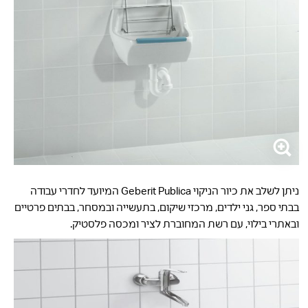
ניתן לשלב את כיור הניקוי Geberit Publica המיועד לחדרי עבודה
בבתי ספר, גני ילדים, מרכזי שיקום, בתעשייה ובמסחר, בבתים פרטיים
ובאתרי בילוי, עם רשת המחוברת לציר ומכסה פלסטיק.