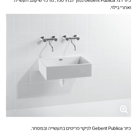
כיור רגל Geberit Publica נמוך לבתי ספר, מרכזי שיקום, תעשייה
ואתרי בילוי.
כיור Geberit Publica לניקוי פריטים בתעשייה ובמסחר.