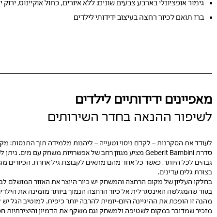
גימור אופציונלי בארבע צבעים שונים: ללא איורים, כחול אוקיינוס, ירוק 
ברז תואם לכיור רחצה בעיצוב ידידותי לילדים
מאפיינים ידידותיים לילדים
לשיפור ההנאה בחדר השירותים
לעודד את הסקרנות – לקדם ניסוי וטעייה – ליהנות מלמידה תוך התנסות: מ
סדרת Geberit Bambini מציע מגוון רחב של אפשרויות משחק עם מים.
גבהים לכל היותר, כאשר כל אחד מהם מתאים לקבוצת גיל אחרת. הכיורים מגיע
בצורת גלים עדינים.
בחלקו העליון של מקום הרחצה והמשחק יש כיור היוצר את האזור המושלם לבי
בעוד שהמגלשה האינטגרלית אל כיור הרחצה הנמוך ביותר מזמינה את הילדי
מהנה זו הופכת את ההיגיינה היום-יומית להרבה יותר כיפית. למוטיב הגל יש
מזכיר שמדובר במקום לשטיפה ולמשחק וגם משקף את הדמיון והיצירתיות חסר