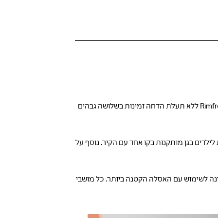
האסלות הקרמיות בגובה הנכון והאביזרים המתאימים מתוכננים לסייע לילדים ללמוד כיצד להשתמש באסלות. האסלות הקרמיות בטכנולוגיית Rimfree®‎ ללא תעלת הדחה זמינות בשלושה גבהים
ילדים בגן מותקנות בקו אחד עם הקיר. נוסף על
ה לשימוש עם האסלה הקטנה ביותר. כל מושבי