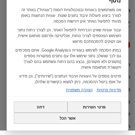
נוסף
הארץ הנוכחית שלך
אנו משתמשים בעוגיות ובטכנולוגיות דומות ("עוגיות") באתר זה
לצורך ביצוע פעולות עיבוד נתונים שונות. עוגיות הנחוצות באופן
מהותי לתפעול האתר אינן דורשות הסכמה.
ישראל
עבור עוגיות שאינן הכרחיות לתפעול האתר, וכן לצורך ניתוח נתוני
השימוש הנאספים לצרכי נוחות, אנליטיקה ופרסום מותאם אישית,
אנו זקוקים להסכמתכם מראש.
במתן הסכמה לשימוש בעוגיית Google Analytics, אתם מסכימים
גם לכך שנשלב נתוני שימוש אלו עם נתונים ממקורות נוספים
(מקוונים ולא מקוונים), נבצע בהם ניתוח ונשתמש בהם לצורך
תנאי שימוש
Geberit כל הזכויות שמורות ל ©
תקשורת מותאמת אישית.
הצהרות האיחוד האירופי
פרטים נוספים על העוגיות ועיבוד הנתונים ("שירותים"), וכן מידע
על אופן ביטול ההסכמה, ניתן למצוא בקישורים שלהלן.
מדיניות פרטיות
מדיניות פרטיות
הצהרה משפטית
כתב ויתור
פרטי השירות
דחה
קרדיט
אשר הכל
הגדרות עוגיות