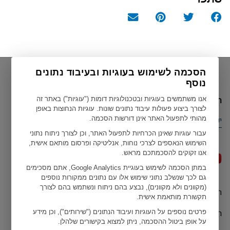
הסכמה לשימוש בעוגיות ובעיבוד נתונים
נוסף
הארץ הנוכחית שלך
אנו משתמשים בעוגיות ובטכנולוגיות דומות ("עוגיות") באתר זה
לצורך ביצוע פעולות עיבוד נתונים שונות. עוגיות הנחוצות באופן
מהותי לתפעול האתר אינן דורשות הסכמה.
ישראל
עבור עוגיות שאינן הכרחיות לתפעול האתר, וכן לצורך ניתוח נתוני
השימוש הנאספים לצרכי נוחות, אנליטיקה ופרסום מותאם אישית,
אנו זקוקים להסכמתכם מראש.
במתן הסכמה לשימוש בעוגיית Google Analytics, אתם מסכימים
גם לכך שנשלב נתוני שימוש אלו עם נתונים ממקורות נוספים
(מקוונים ולא מקוונים), נבצע בהם ניתוח ונשתמש בהם לצורך
תנאי שימוש
Geberit כל הזכויות שמורות ל ©
תקשורת מותאמת אישית.
הצהרות האיחוד האירופי
פרטים נוספים על העוגיות ועיבוד הנתונים ("שירותים"), וכן מידע
על אופן ביטול ההסכמה, ניתן למצוא בקישורים שלהלן.