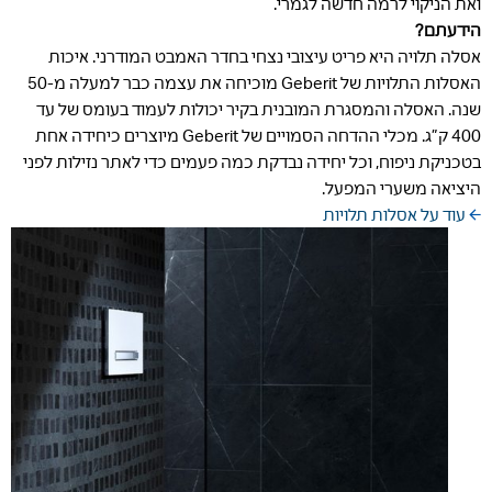
ואת הניקוי לרמה חדשה לגמרי.
הידעתם?
אסלה תלויה היא פריט עיצובי נצחי בחדר האמבט המודרני. איכות
האסלות התלויות של Geberit מוכיחה את עצמה כבר למעלה מ-50
שנה. האסלה והמסגרת המובנית בקיר יכולות לעמוד בעומס של עד
400 ק”ג. מכלי ההדחה הסמויים של Geberit מיוצרים כיחידה אחת
בטכניקת ניפוח, וכל יחידה נבדקת כמה פעמים כדי לאתר נזילות לפני
היציאה משערי המפעל.
 עוד על אסלות תלויות