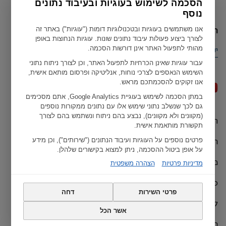
הסכמה לשימוש בעוגיות ובעיבוד נתונים
נוסף
הארץ הנוכחית שלך
אנו משתמשים בעוגיות ובטכנולוגיות דומות ("עוגיות") באתר זה
לצורך ביצוע פעולות עיבוד נתונים שונות. עוגיות הנחוצות באופן
מהותי לתפעול האתר אינן דורשות הסכמה.
ישראל
עבור עוגיות שאינן הכרחיות לתפעול האתר, וכן לצורך ניתוח נתוני
השימוש הנאספים לצרכי נוחות, אנליטיקה ופרסום מותאם אישית,
אנו זקוקים להסכמתכם מראש.
במתן הסכמה לשימוש בעוגיית Google Analytics, אתם מסכימים
גם לכך שנשלב נתוני שימוש אלו עם נתונים ממקורות נוספים
(מקוונים ולא מקוונים), נבצע בהם ניתוח ונשתמש בהם לצורך
תנאי שימוש
Geberit כל הזכויות שמורות ל ©
תקשורת מותאמת אישית.
הצהרות האיחוד האירופי
פרטים נוספים על העוגיות ועיבוד הנתונים ("שירותים"), וכן מידע
על אופן ביטול ההסכמה, ניתן למצוא בקישורים שלהלן.
מדיניות פרטיות
מדיניות פרטיות
הצהרה משפטית
כתב ויתור
פרטי השירות
דחה
קרדיט
אשר הכל
הגדרות עוגיות