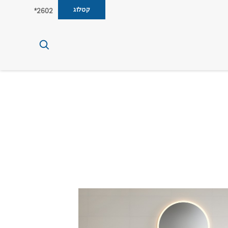
קטלוג
2602*