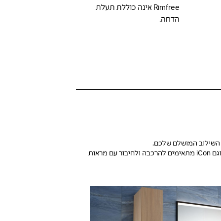
Rimfree אינה כוללת תעלת
הדחה.
מוצרי ה-Mix & Match מעוצבים על בסיס רעיון מודולרי: בהתאם להעדפות העיצוב והשימוש, הריהוט לחדר הרחצה וכיורי הרחצה של Geberit ONE‏, Acanto וגם iCon מתאימים להרכבה ולחיבור עם מראות