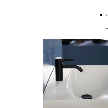
 שונות
י