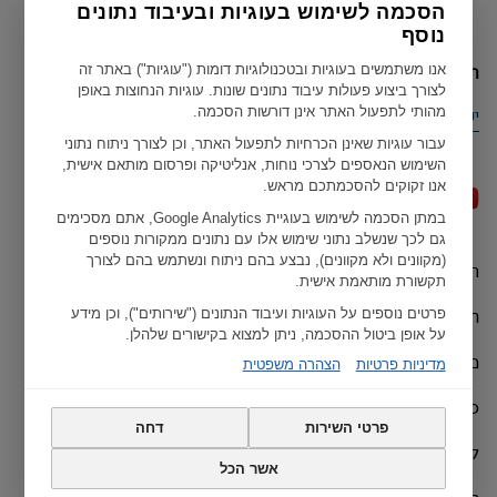
הסכמה לשימוש בעוגיות ובעיבוד נתונים
נוסף
הארץ הנוכחית שלך
אנו משתמשים בעוגיות ובטכנולוגיות דומות ("עוגיות") באתר זה
לצורך ביצוע פעולות עיבוד נתונים שונות. עוגיות הנחוצות באופן
מהותי לתפעול האתר אינן דורשות הסכמה.
ישראל
עבור עוגיות שאינן הכרחיות לתפעול האתר, וכן לצורך ניתוח נתוני
השימוש הנאספים לצרכי נוחות, אנליטיקה ופרסום מותאם אישית,
אנו זקוקים להסכמתכם מראש.
במתן הסכמה לשימוש בעוגיית Google Analytics, אתם מסכימים
גם לכך שנשלב נתוני שימוש אלו עם נתונים ממקורות נוספים
(מקוונים ולא מקוונים), נבצע בהם ניתוח ונשתמש בהם לצורך
תנאי שימוש
Geberit כל הזכויות שמורות ל ©
תקשורת מותאמת אישית.
הצהרות האיחוד האירופי
פרטים נוספים על העוגיות ועיבוד הנתונים ("שירותים"), וכן מידע
על אופן ביטול ההסכמה, ניתן למצוא בקישורים שלהלן.
מדיניות פרטיות
מדיניות פרטיות
הצהרה משפטית
כתב ויתור
פרטי השירות
דחה
קרדיט
אשר הכל