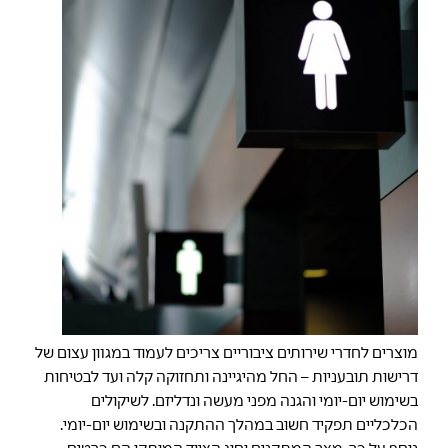
מוצרים לחדרי שירותים ציבוריים צריכים לעמוד במגוון עצום של
דרישות תובעניות – החל מהיגיינה ותחזוקה קלה ועד לבטיחות
בשימוש יום-יומי והגנה מפני מעשה ונדליזם. לשיקולים
הכלכליים תפקיד חשוב במהלך ההתקנה ובשימוש יום-יומי.
נוסף על כך, מצב המתקנים וסוג הציוד המותקן הם כרטיס