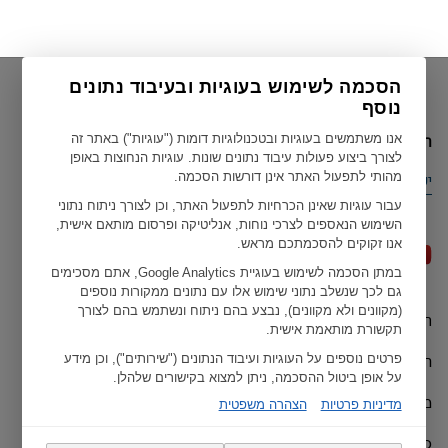
הסכמה לשימוש בעוגיות ובעיבוד נתונים
נוסף
הארץ הנוכחית שלך
אנו משתמשים בעוגיות ובטכנולוגיות דומות ("עוגיות") באתר זה
לצורך ביצוע פעולות עיבוד נתונים שונות. עוגיות הנחוצות באופן
מהותי לתפעול האתר אינן דורשות הסכמה.
ישראל
עבור עוגיות שאינן הכרחיות לתפעול האתר, וכן לצורך ניתוח נתוני
השימוש הנאספים לצרכי נוחות, אנליטיקה ופרסום מותאם אישית,
אנו זקוקים להסכמתכם מראש.
במתן הסכמה לשימוש בעוגיית Google Analytics, אתם מסכימים
גם לכך שנשלב נתוני שימוש אלו עם נתונים ממקורות נוספים
(מקוונים ולא מקוונים), נבצע בהם ניתוח ונשתמש בהם לצורך
תנאי שימוש
Geberit כל הזכויות שמורות ל ©
תקשורת מותאמת אישית.
הצהרות האיחוד האירופי
פרטים נוספים על העוגיות ועיבוד הנתונים ("שירותים"), וכן מידע
על אופן ביטול ההסכמה, ניתן למצוא בקישורים שלהלן.
מדיניות פרטיות
מדיניות פרטיות
הצהרה משפטית
כתב ויתור