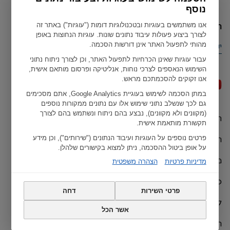
נוסף
הארץ הנוכחית שלך
אנו משתמשים בעוגיות ובטכנולוגיות דומות ("עוגיות") באתר זה
לצורך ביצוע פעולות עיבוד נתונים שונות. עוגיות הנחוצות באופן
מהותי לתפעול האתר אינן דורשות הסכמה.
ישראל
עבור עוגיות שאינן הכרחיות לתפעול האתר, וכן לצורך ניתוח נתוני
השימוש הנאספים לצרכי נוחות, אנליטיקה ופרסום מותאם אישית,
אנו זקוקים להסכמתכם מראש.
במתן הסכמה לשימוש בעוגיית Google Analytics, אתם מסכימים
גם לכך שנשלב נתוני שימוש אלו עם נתונים ממקורות נוספים
(מקוונים ולא מקוונים), נבצע בהם ניתוח ונשתמש בהם לצורך
תנאי שימוש
Geberit כל הזכויות שמורות ל ©
תקשורת מותאמת אישית.
הצהרות האיחוד האירופי
פרטים נוספים על העוגיות ועיבוד הנתונים ("שירותים"), וכן מידע
על אופן ביטול ההסכמה, ניתן למצוא בקישורים שלהלן.
מדיניות פרטיות
מדיניות פרטיות
הצהרה משפטית
כתב ויתור
פרטי השירות
דחה
קרדיט
אשר הכל
הגדרות עוגיות